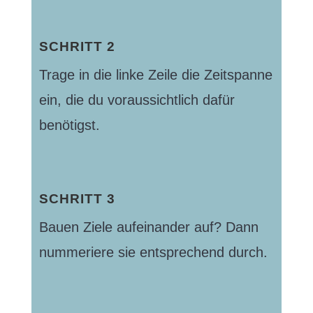
SCHRITT 2
Trage in die linke Zeile die Zeitspanne
ein, die du voraussichtlich dafür
benötigst.
SCHRITT 3
Bauen Ziele aufeinander auf? Dann
nummeriere sie entsprechend durch.