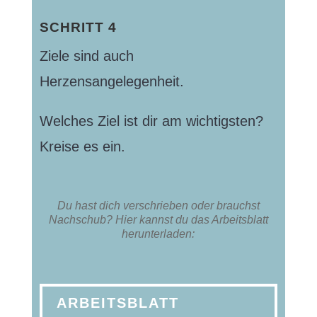
SCHRITT 4
Ziele sind auch
Herzensangelegenheit.
Welches Ziel ist dir am wichtigsten?
Kreise es ein.
Du hast dich verschrieben oder brauchst
Nachschub? Hier kannst du das Arbeitsblatt
herunterladen:
ARBEITSBLATT