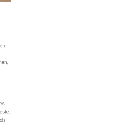
en.
men,
 es
este.
rch