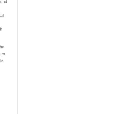
 und
 Es
ch
che
gen.
te